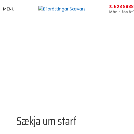
S: 528 8888
MENU
Mán - fös 8-
Sækja um starf