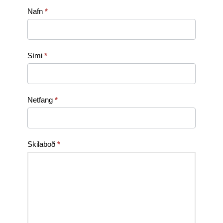
Sækja
Nafn
*
um
starf
Sími
*
Netfang
*
Skilaboð
*