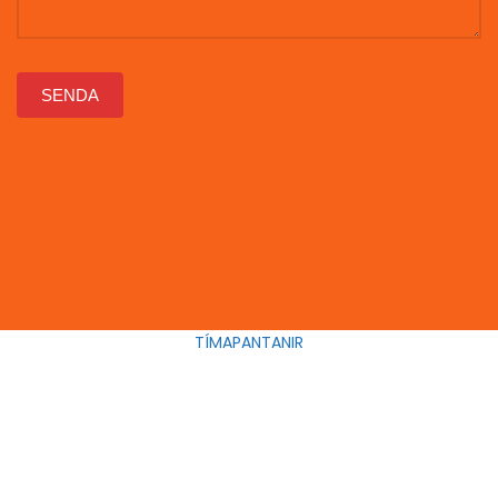
SENDA
TÍMAPANTANIR
bilarettingar@bilarettingar.is