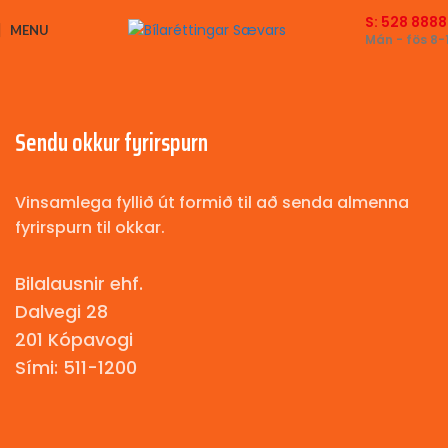
S: 528 8888
MENU
Mán - fös 8-
Sendu okkur fyrirspurn
Vinsamlega fyllið út formið til að senda almenna
fyrirspurn til okkar.
Bilalausnir ehf.
Dalvegi 28
201 Kópavogi
Sími: 511-1200