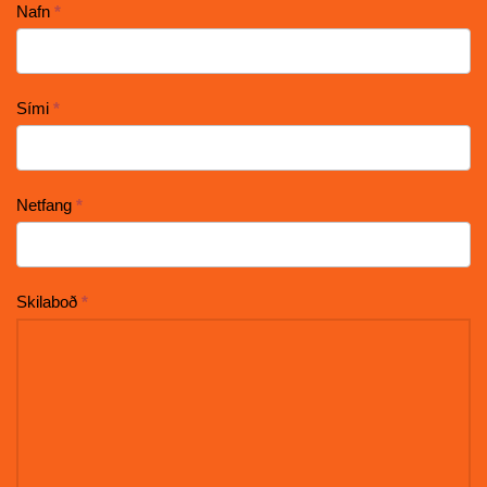
Hafa
Nafn
*
samband
Sími
*
Netfang
*
Skilaboð
*